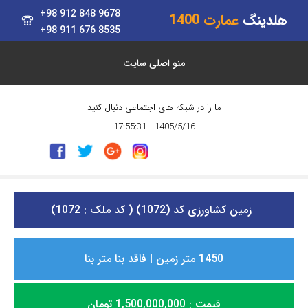
+98 912 848 9678
هلدینگ
عمارت 1400
+98 911 676 8535
منو اصلی سایت
ما را در شبکه های اجتماعی دنبال کنید
1405/5/16 - 17:55:31
زمین کشاورزی کد (1072) ( کد ملک : 1072)
1450 متر زمین | فاقد بنا متر بنا
قیمت : 1,500,000,000 تومان