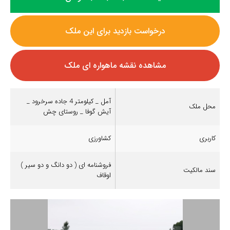
درخواست بازدید برای این ملک
مشاهده نقشه ماهواره ای ملک
آمل _ کیلومتر 4 جاده سرخرود _
محل ملک
آیش گوفا _ روستای چش
کاربری
کشاورزی
فروشنامه ای ( دو دانگ و دو سیر )
سند مالکیت
اوقاف