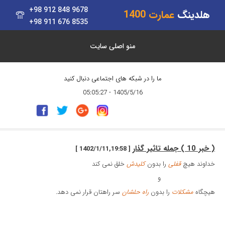
+98 912 848 9678
هلدینگ
عمارت 1400
+98 911 676 8535
منو اصلی سایت
ما را در شبکه های اجتماعی دنبال کنید
1405/5/16 - 05:05:27
( خبر 10 ) جمله تاثیر گذار
[ 1402/1/11,19:58 ]
خداوند هیچ
قفلی
را بدون
کلیدش
خلق نمی کند
و
هیچگاه
مشکلات
را بدون
راه حلشان
سر راهتان قرار نمی دهد.